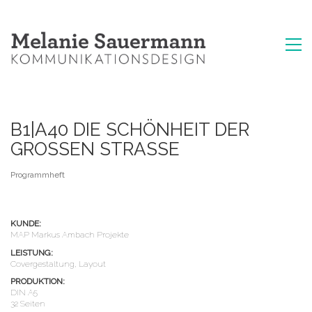
B1|A40 DIE SCHÖNHEIT DER
GROSSEN STRASSE
Programmheft
KUNDE:
MAP Markus Ambach Projekte
LEISTUNG:
Covergestaltung, Layout
PRODUKTION:
DIN A5
32 Seiten